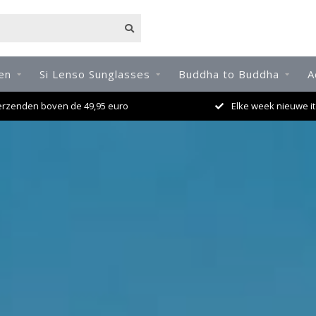
en
Si Lenso Sunglasses
Buddha to Buddha
A
ke week nieuwe items !
Niet goed = geld te