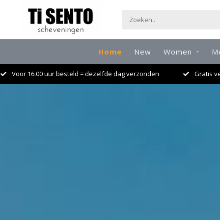
Home
New
Women
M
Gratis verzenden boven de 49,95 euro
El