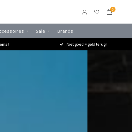
0
ccessoires
Sale
Brands
rug !
Voor 16.00 uur besteld = dezelfde dag verzonden