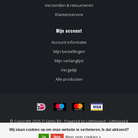
Verzenden & retourneren
Klantenservice
Mijn account
Account informatie
Mijn bestellingen
Mijn verlanglijst
Vergelijk
Alle producten
© Copyright 2026 Ti Sento BV - Powered by
Lightspeed
-
Lightspeed
design
by
Dyvelopment
Wij slaan cookies op om onze website te verbeteren. Is dat akkoord?
FILTERS
Ja
Nee
Meer over cookies »