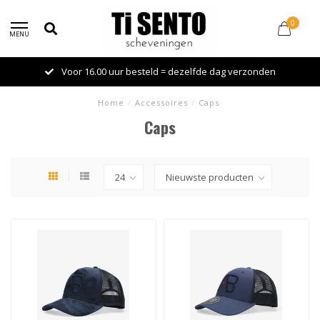
0
MENU
Voor 16.00 uur besteld = dezelfde dag verzonden
Home
/
Accessoires
/
Caps
Caps