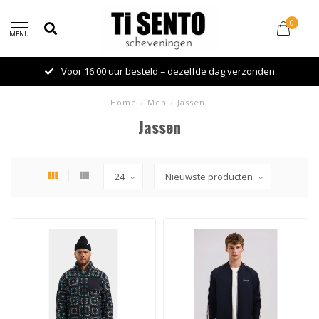
0
MENU
Voor 16.00 uur besteld = dezelfde dag verzonden
Home
/
Men
/
Jassen
Jassen