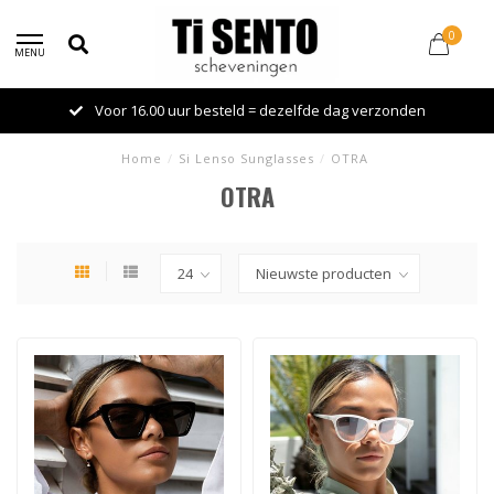
0
MENU
Voor 16.00 uur besteld = dezelfde dag verzonden
Home
/
Si Lenso Sunglasses
/
OTRA
OTRA