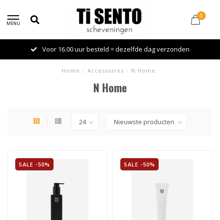
0
MENU
Voor 16.00 uur besteld = dezelfde dag verzonden
Home
/
Accessoires
/
N Home
N Home
SALE -50%
SALE -50%