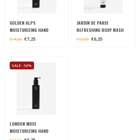
GOLDEN ALPS
JARDIN DE PARIS
MOISTURIZING HAND
REFRESHING BODY WASH
LOTION
€7,25
€6,25
€14,50
€12,50
SALE -50%
LONDON MUSE
MOISTURIZING HAND
LOTION
€6,25