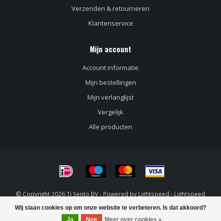
Verzenden & retourneren
Klantenservice
Mijn account
Account informatie
Mijn bestellingen
Mijn verlanglijst
Vergelijk
Alle producten
© Copyright 2026 Ti Sento BV - Powered by
Lightspeed
-
Lightspeed
design
by
Dyvelopment
Wij slaan cookies op om onze website te verbeteren. Is dat akkoord?
FILTERS
Ja
Nee
Meer over cookies »