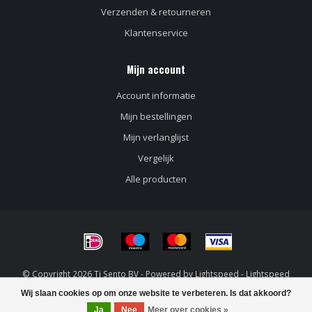
Verzenden & retourneren
Klantenservice
Mijn account
Account informatie
Mijn bestellingen
Mijn verlanglijst
Vergelijk
Alle producten
© Copyright 2026 Ti Sento BV - Powered by
Lightspeed
-
Lightspeed
design
by
Dyvelopment
Wij slaan cookies op om onze website te verbeteren. Is dat akkoord?
FILTERS
Ja
Nee
Meer over cookies »