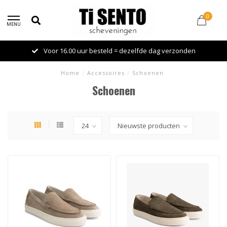
0
MENU
Voor 16.00 uur besteld = dezelfde dag verzonden
Home
/
Accessoires
/
Schoenen
Schoenen