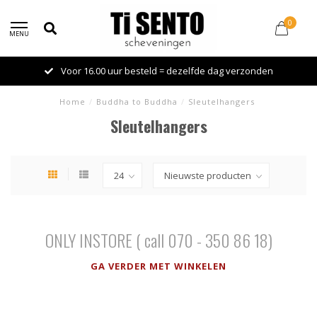
0
MENU
Voor 16.00 uur besteld = dezelfde dag verzonden
Home
/
Buddha to Buddha
/
Sleutelhangers
Sleutelhangers
ONLY INSTORE ( call 070 - 350 86 18)
GA VERDER MET WINKELEN