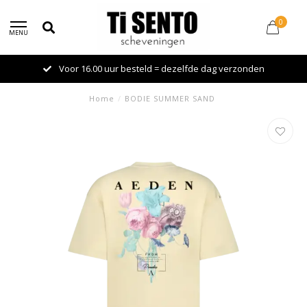
0
MENU
Voor 16.00 uur besteld = dezelfde dag verzonden
Home
/
BODIE SUMMER SAND