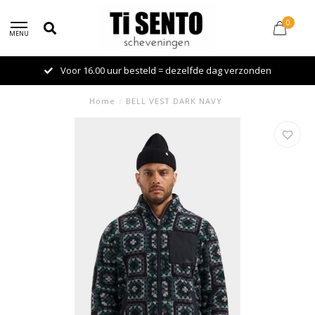
0
MENU
Voor 16.00 uur besteld = dezelfde dag verzonden
Home
/
BELL VEST DARK NAVY