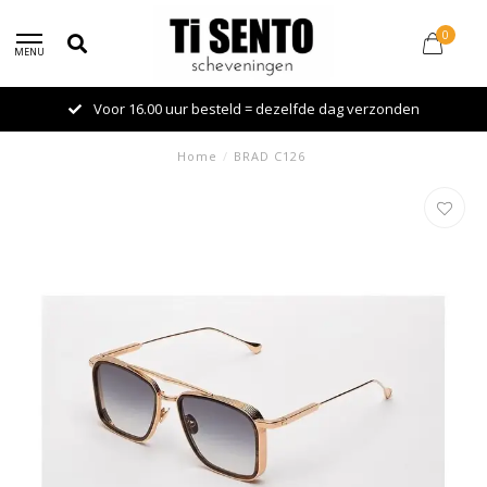
0
MENU
Voor 16.00 uur besteld = dezelfde dag verzonden
Home
/
BRAD C126