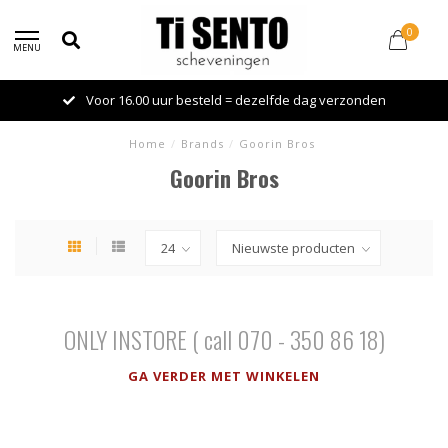
0
MENU
Voor 16.00 uur besteld = dezelfde dag verzonden
Home
/
Brands
/
Goorin Bros
Goorin Bros
ONLY INSTORE ( call 070 - 350 86 18)
GA VERDER MET WINKELEN