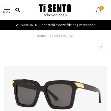
0
MENU
Voor 16.00 uur besteld = dezelfde dag verzonden
Home
/
BV1005S 001 53