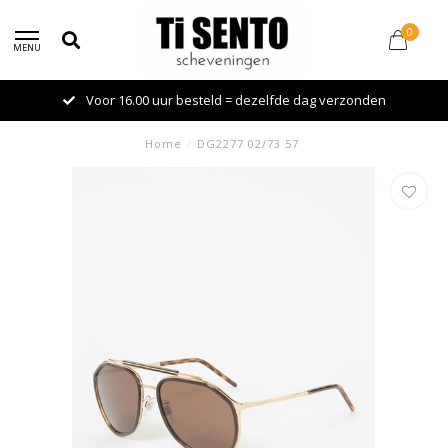
0
MENU
Voor 16.00 uur besteld = dezelfde dag verzonden
Home
/
DG2277 02/73 57