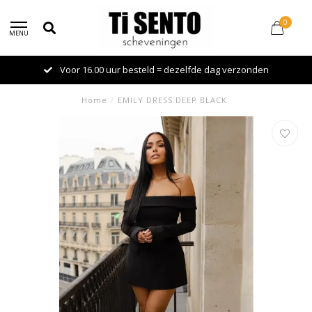
0
MENU
Voor 16.00 uur besteld = dezelfde dag verzonden
Home
/
EMILY DRESS DEEP BLACK