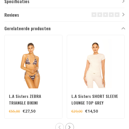
Specificaties
Reviews
Gerelateerde producten
L.A Sisters ZEBRA
L.A Sisters SHORT SLEEVE
TRIANGLE BIKINI
LOUNGE TOP GREY
BLACK/WHITE
€27,50
€14,50
€55,00
€29,00