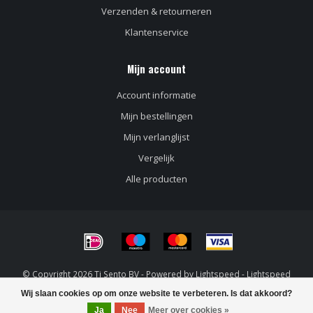
Verzenden & retourneren
Klantenservice
Mijn account
Account informatie
Mijn bestellingen
Mijn verlanglijst
Vergelijk
Alle producten
© Copyright 2026 Ti Sento BV - Powered by
Lightspeed
-
Lightspeed
design
by
Dyvelopment
Wij slaan cookies op om onze website te verbeteren. Is dat akkoord?
Ja
Nee
Meer over cookies »