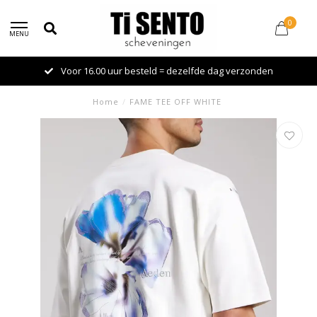
0
MENU
Voor 16.00 uur besteld = dezelfde dag verzonden
Home
/
FAME TEE OFF WHITE