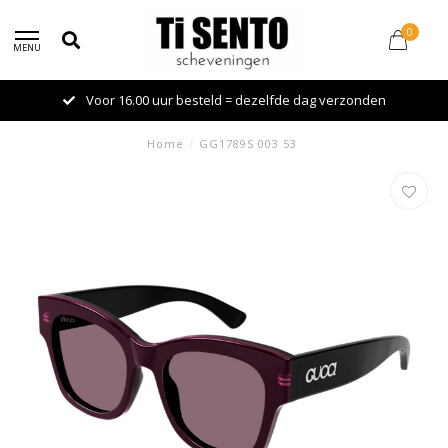
0
MENU
Voor 16.00 uur besteld = dezelfde dag verzonden
Home
/
GG1789S 003 53