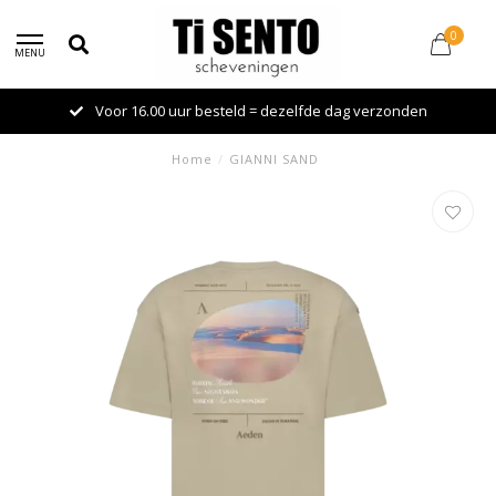
0
MENU
Voor 16.00 uur besteld = dezelfde dag verzonden
Home
/
GIANNI SAND