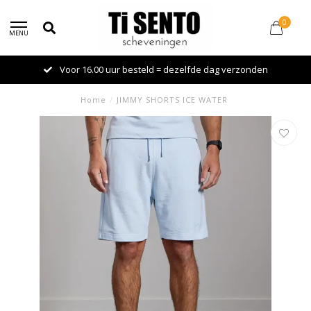
0
MENU
Voor 16.00 uur besteld = dezelfde dag verzonden
Home
/
JIMMY SHORTS ICE WATER