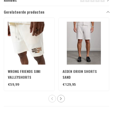
Reviews
Gerelateerde producten
WRONG FRIENDS SIMI
AEDEN ORION SHORTS
VALLEYSHORTS
SAND
BEIGE/BROWN
€59,99
€129,95