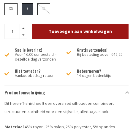
XS
S
XL
Toevoegen aan winkelwagen
Snelle levering!
Gratis verzenden!
Voor 16:00 uur besteld =
Bij besteding boven €49,95
dezelfde dag verzonden
Niet tevreden?
Retourneren?
Aankoopbedrag retour!
14 dagen bedenktijd
Productomschrijving
Dit heren-T-shirt heeft een oversized silhouet en combineert
structuur en zachtheid voor een stijlvolle, alledaagse look.
Materiaal
45% rayon, 25% nylon, 25% polyester, 5% spandex