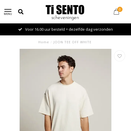
0
MENU
Voor 16.00 uur besteld = dezelfde dag verzonden
Home
/
JOON TEE OFF WHITE