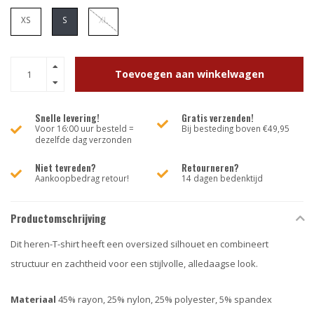
XS
S
XL
Toevoegen aan winkelwagen
Snelle levering!
Gratis verzenden!
Voor 16:00 uur besteld =
Bij besteding boven €49,95
dezelfde dag verzonden
Niet tevreden?
Retourneren?
Aankoopbedrag retour!
14 dagen bedenktijd
Productomschrijving
Dit heren-T-shirt heeft een oversized silhouet en combineert
structuur en zachtheid voor een stijlvolle, alledaagse look.
Materiaal
45% rayon, 25% nylon, 25% polyester, 5% spandex