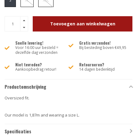
S
XL
XXL
Toevoegen aan winkelwagen
Snelle levering!
Gratis verzenden!
Voor 16:00 uur besteld =
Bij besteding boven €49,95
dezelfde dag verzonden
Niet tevreden?
Retourneren?
Aankoopbedrag retour!
14 dagen bedenktijd
Productomschrijving
Oversized fit.
Our model is 1,87m and wearing a size L.
Specificaties