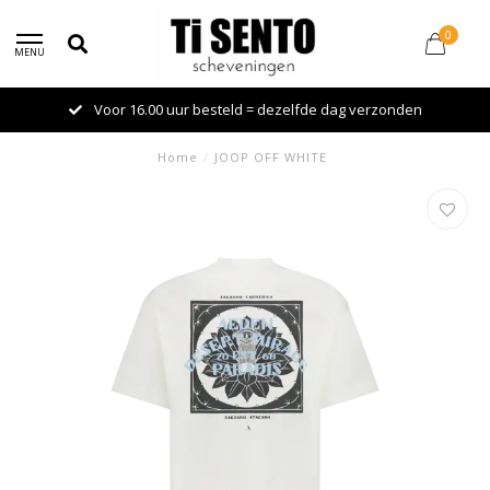
0
MENU
Voor 16.00 uur besteld = dezelfde dag verzonden
Home
/
JOOP OFF WHITE