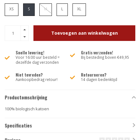
XS
S
M
L
XL
Toevoegen aan winkelwagen
Snelle levering!
Gratis verzenden!
Voor 16:00 uur besteld =
Bij besteding boven €49,95
dezelfde dag verzonden
Niet tevreden?
Retourneren?
Aankoopbedrag retour!
14 dagen bedenktijd
Productomschrijving
100% biologisch katoen
Specificaties