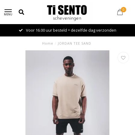
0
MENU
Voor 16.00 uur besteld = dezelfde dag verzonden
Home
/
JORDAN TEE SAND