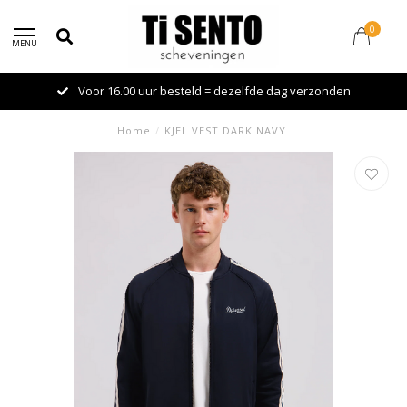
0
MENU
Voor 16.00 uur besteld = dezelfde dag verzonden
Home
/
KJEL VEST DARK NAVY