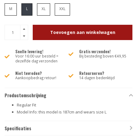
M
L
XL
XXL
Toevoegen aan winkelwagen
Snelle levering!
Gratis verzenden!
Voor 16:00 uur besteld =
Bij besteding boven €49,95
dezelfde dag verzonden
Niet tevreden?
Retourneren?
Aankoopbedrag retour!
14 dagen bedenktijd
Productomschrijving
Regular Fit
Model Info:
this model is 187cm and wears size L
Specificaties