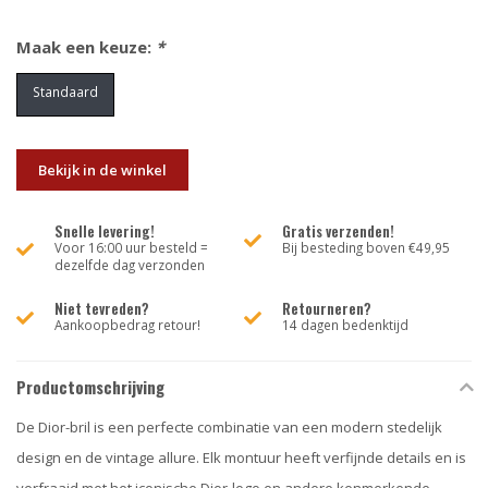
Maak een keuze:
*
Standaard
Bekijk in de winkel
Snelle levering!
Gratis verzenden!
Voor 16:00 uur besteld =
Bij besteding boven €49,95
dezelfde dag verzonden
Niet tevreden?
Retourneren?
Aankoopbedrag retour!
14 dagen bedenktijd
Productomschrijving
De Dior-bril is een perfecte combinatie van een modern stedelijk
design en de vintage allure. Elk montuur heeft verfijnde details en is