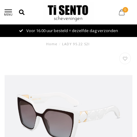
0
MENU
Voor 16.00 uur besteld = dezelfde dag verzonden
Home
/
LADY 95.22 S2I