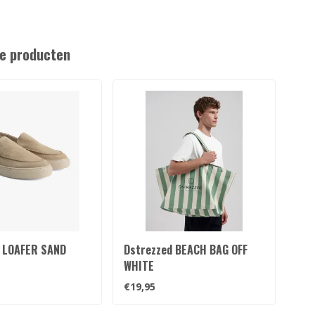
e producten
 LOAFER SAND
Dstrezzed BEACH BAG OFF
AB 
WHITE
TRU
BL
€19,95
€39