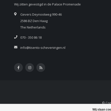
Wij zitten gevestigd in de Palace Promenade
Gevers Deynootweg 990-46
2586 BZ Den Haag
The Netherlands
070 - 350 86 18
info@tisento-scheveningen.nl
© Copy
Wij slaan co