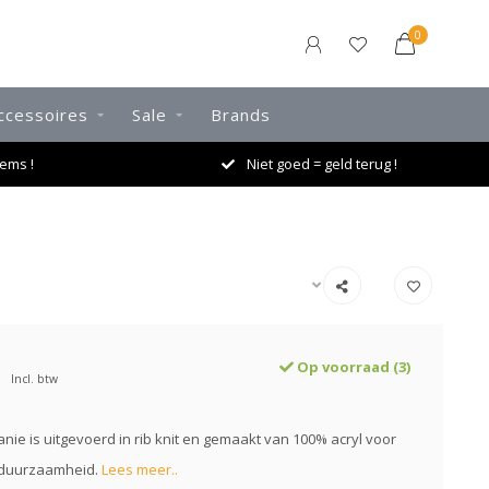
0
ccessoires
Sale
Brands
ems !
Niet goed = geld terug !
Op voorraad (3)
Incl. btw
nie is uitgevoerd in rib knit en gemaakt van 100% acryl voor
duurzaamheid.
Lees meer..