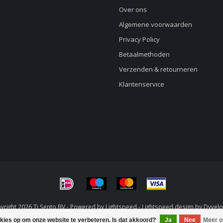
Over ons
Algemene voorwaarden
Privacy Policy
Betaalmethoden
Verzenden & retourneren
Klantenservice
right 2026 Ti Sento BV - Powered by
Lightspeed
-
Lightspeed design
by
Dyvel
okies op om onze website te verbeteren. Is dat akkoord?
Ja
Nee
Meer o