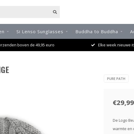
en
Si Lenso Sunglasses
Buddha to Buddha
A
erzenden boven de 49,95 euro
Elke week nieuwe it
NGE
PURE PATH
€29,99
De Logo Bea
warmte en 