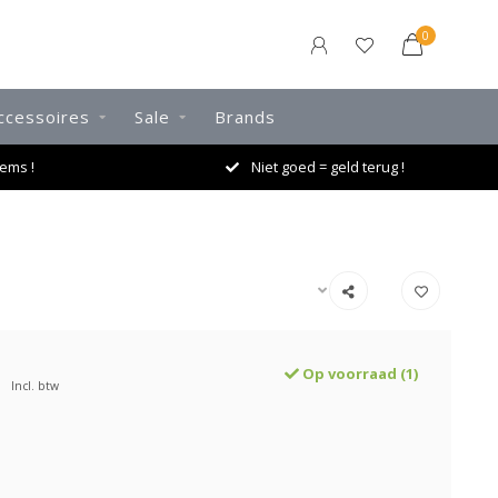
0
ccessoires
Sale
Brands
ems !
Niet goed = geld terug !
Op voorraad (1)
Incl. btw