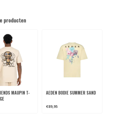
e producten
IENDS MAUPIN T-
AEDEN BODIE SUMMER SAND
SAI
GE
RAG
€89,95
€10