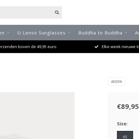
en
Si Lenso Sunglasses
Buddha to Buddha
A
erzenden boven de 49,95 euro
Elke week nieuwe it
AEDEN
€89,95
Size:
XS