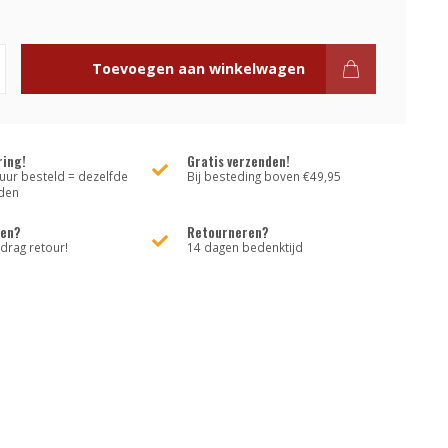
Toevoegen aan winkelwagen
ring!
Gratis verzenden!
uur besteld = dezelfde
Bij besteding boven €49,95
den
den?
Retourneren?
rag retour!
14 dagen bedenktijd