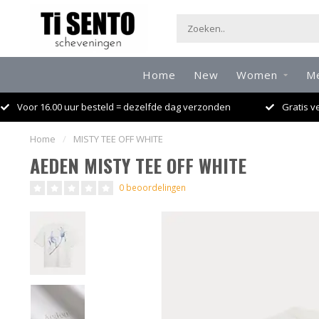
Home
New
Women
M
Voor 16.00 uur besteld = dezelfde dag verzonden
Gratis v
Home
/
MISTY TEE OFF WHITE
AEDEN MISTY TEE OFF WHITE
0 beoordelingen