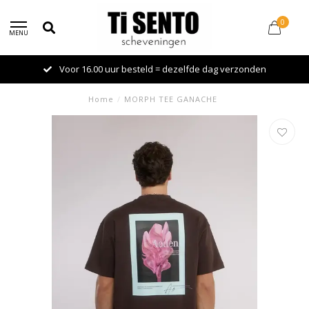
0
MENU
Voor 16.00 uur besteld = dezelfde dag verzonden
Home
/
MORPH TEE GANACHE