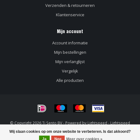
Verzenden & retourneren
Klantenservice
Mijn account
Account informatie
Mijn bestellingen
Mijn verlanglijst
Vergelijk
Alle producten
© Copyright 2026 Ti Sento BV - Powered by
Lightspeed
-
Lightspeed
design
by
Dyvelopment
Wij slaan cookies op om onze website te verbeteren. Is dat akkoord?
Ja
Nee
Meer over cookies »