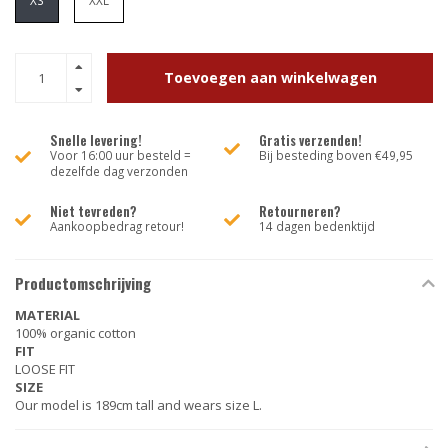
XS
XXL
Toevoegen aan winkelwagen
Snelle levering!
Gratis verzenden!
Voor 16:00 uur besteld =
Bij besteding boven €49,95
dezelfde dag verzonden
Niet tevreden?
Retourneren?
Aankoopbedrag retour!
14 dagen bedenktijd
Productomschrijving
MATERIAL
100% organic cotton
FIT
LOOSE FIT
SIZE
Our model is 189cm tall and wears size L.