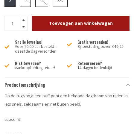
S
L
XL
XXL
Toevoegen aan winkelwagen
Snelle levering!
Gratis verzenden!
Voor 16:00 uur besteld =
Bij besteding boven €49,95
dezelfde dag verzonden
Niet tevreden?
Retourneren?
Aankoopbedrag retour!
14 dagen bedenktijd
Productomschrijving
Op de rug vangt een puff print een bekende dagdroom van rijden in
iets snels, zeldzaams en net buiten beeld.
Loose fit