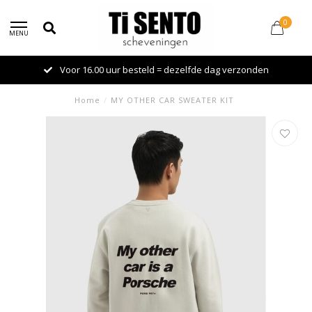
0
MENU
Voor 16.00 uur besteld = dezelfde dag verzonden
Home
/
MY OTHER CAR SWEATER KIT