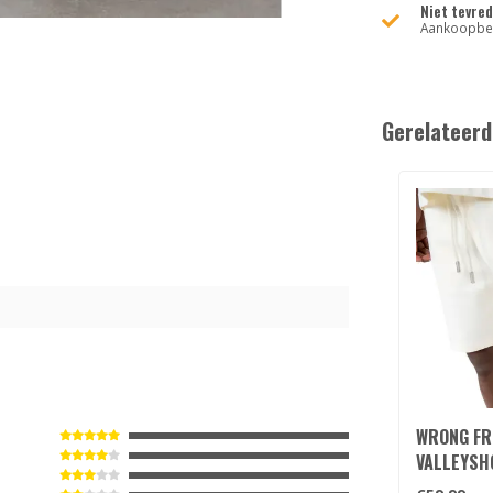
Niet tevre
Aankoopbed
Gerelateerd
0
WRONG FR
VALLEYSH
BEIGE/BR