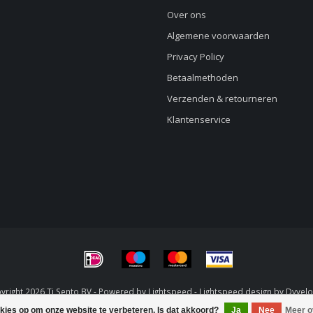
Over ons
Algemene voorwaarden
Privacy Policy
Betaalmethoden
Verzenden & retourneren
Klantenservice
right 2026 Ti Sento BV - Powered by
Lightspeed
-
Lightspeed design
by
Dyvel
okies op om onze website te verbeteren. Is dat akkoord?
Ja
Nee
Meer o