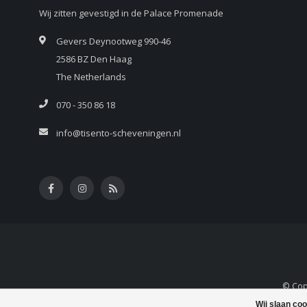
Wij zitten gevestigd in de Palace Promenade
Gevers Deynootweg 990-46
2586 BZ Den Haag
The Netherlands
070 - 350 86 18
info@tisento-scheveningen.nl
© Copy
Wij slaan co