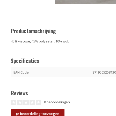
Productomschrijving
45% viscose, 45% polyester, 10% wol.
Specificaties
EAN Code
871956525813
Reviews
0 beoordelingen
Je beoordeling toevoegen