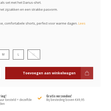
ls set met het Darius-shirt.
et zijzakken en een strakke pasvorm.
e, comfortabele shorts, perfect voor warme dagen.
Lees
M
L
XL
Toevoegen aan winkelwagen
ring!
Gratis verzenden!
uur besteld = dezelfde
Bij besteding boven €49,95
den