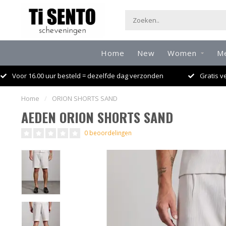
Home
New
Women
M
Voor 16.00 uur besteld = dezelfde dag verzonden
Gratis v
Home
/
ORION SHORTS SAND
AEDEN ORION SHORTS SAND
0 beoordelingen