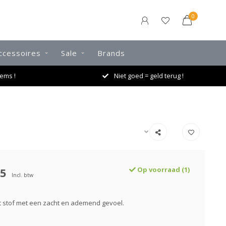
0
ccessoires
Sale
Brands
ems !
Niet goed = geld terug !
95
Op voorraad (1)
Incl. btw
t stof met een zacht en ademend gevoel.