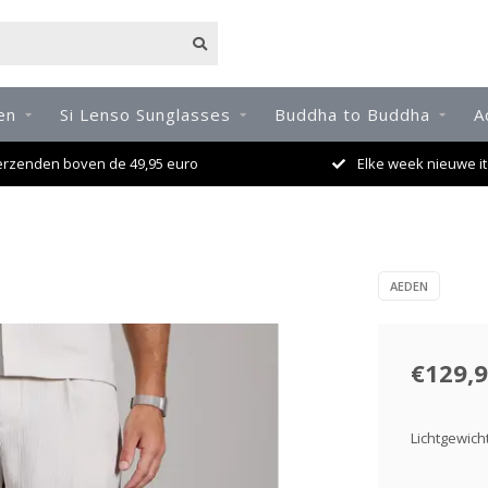
en
Si Lenso Sunglasses
Buddha to Buddha
A
erzenden boven de 49,95 euro
Elke week nieuwe it
AEDEN
€129,
Lichtgewich