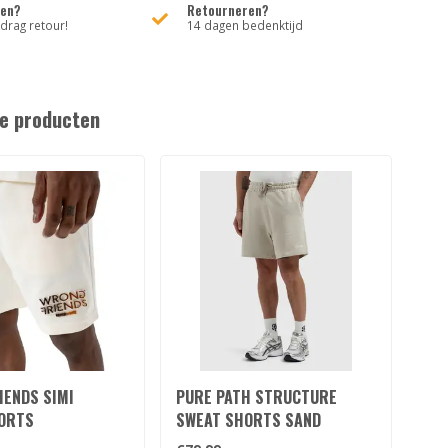
den?
Retourneren?
rag retour!
14 dagen bedenktijd
e producten
IENDS SIMI
PURE PATH STRUCTURE
WRO
ORTS
SWEAT SHORTS SAND
SH
OWN