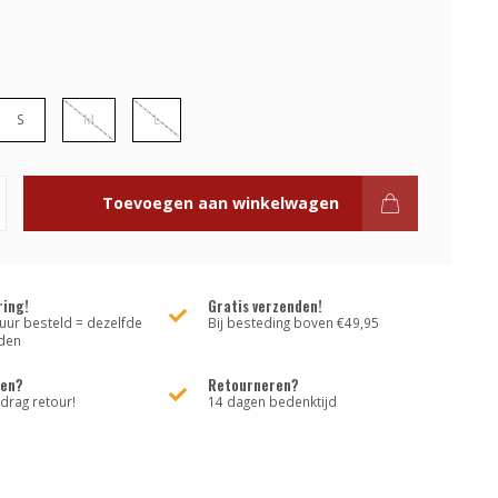
S
M
L
Toevoegen aan winkelwagen
ring!
Gratis verzenden!
uur besteld = dezelfde
Bij besteding boven €49,95
den
den?
Retourneren?
rag retour!
14 dagen bedenktijd