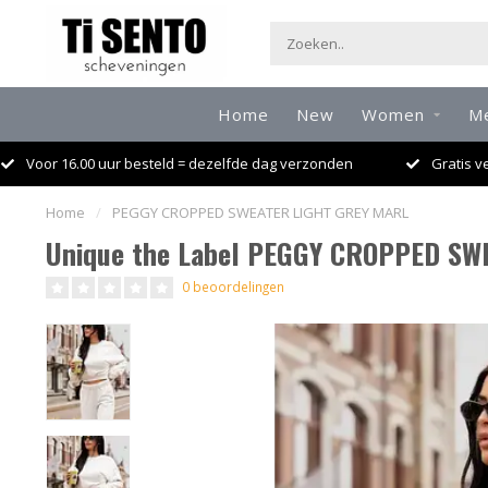
Home
New
Women
M
Voor 16.00 uur besteld = dezelfde dag verzonden
Gratis v
Home
/
PEGGY CROPPED SWEATER LIGHT GREY MARL
Unique the Label PEGGY CROPPED S
0 beoordelingen