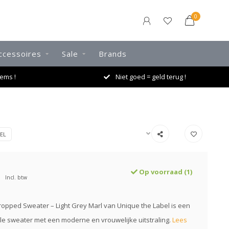
0
ccessoires
Sale
Brands
ems !
Niet goed = geld terug !
EL
Op voorraad (1)
Incl. btw
opped Sweater – Light Grey Marl van Unique the Label is een
e sweater met een moderne en vrouwelijke uitstraling.
Lees