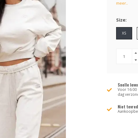
meer..
Size:
XS
Snelle leve
Voor 16:00 
dag verzon
Niet tevre
Aankoopbed