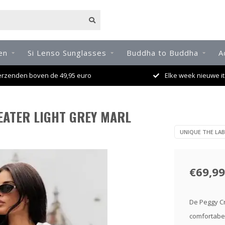
en
Si Lenso Sunglasses
Buddha to Buddha
A
erzenden boven de 49,95 euro
Elke week nieuwe it
WEATER LIGHT GREY MARL
UNIQUE THE LAB
€69,99
De Peggy Cr
comfortabel