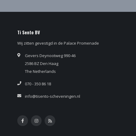
Ti Sento BV
Wij zitten gevestigd in de Palace Promenade
Gevers Deynootweg 990-46
2586 BZ Den Haag
The Netherlands
070 - 350 86 18
info@tisento-scheveningen.nl