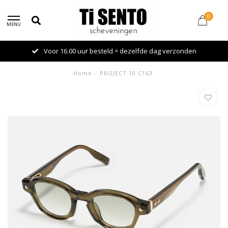
0
MENU
Voor 16.00 uur besteld = dezelfde dag verzonden
Home
/
PROJECT 10 C163