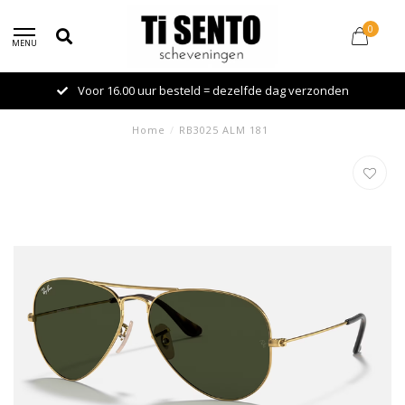
0
MENU
Voor 16.00 uur besteld = dezelfde dag verzonden
Home
/
RB3025 ALM 181