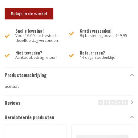
Bekijk in de winkel
Snelle levering!
Gratis verzenden!
Voor 16:00 uur besteld =
Bij besteding boven €49,95
dezelfde dag verzonden
Niet tevreden?
Retourneren?
Aankoopbedrag retour!
14 dagen bedenktijd
Productomschrijving
acetaat
Reviews
Gerelateerde producten