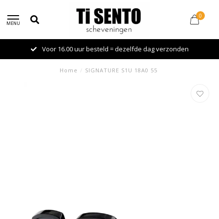
0
MENU
Voor 16.00 uur besteld = dezelfde dag verzonden
Home
/
SIGNATURE S1U 18A0 55