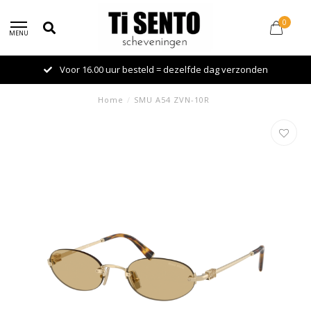
0
MENU
Voor 16.00 uur besteld = dezelfde dag verzonden
Home
/
SMU A54 ZVN-10R