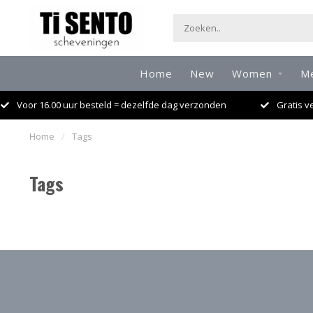
Home
New
Women
M
Voor 16.00 uur besteld = dezelfde dag verzonden
Gratis v
Home
/
Tags
Tags