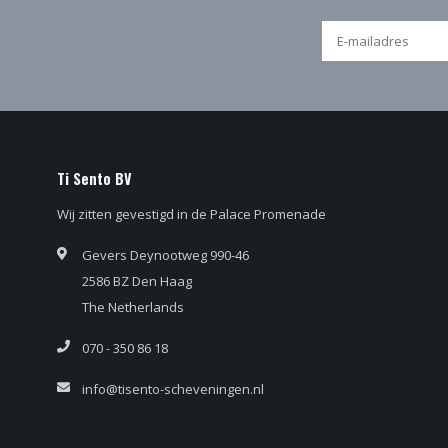
Ti Sento BV
Wij zitten gevestigd in de Palace Promenade
Gevers Deynootweg 990-46
2586 BZ Den Haag
The Netherlands
070 - 350 86 18
info@tisento-scheveningen.nl