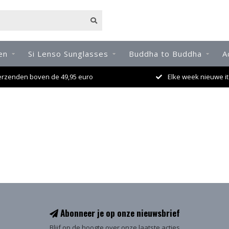
en
Si Lenso Sunglasses
Buddha to Buddha
A
erzenden boven de 49,95 euro
Elke week nieuwe it
Abonneer je op onze nieuwsbrief
Blijf op de hoogte over onze laatste acties