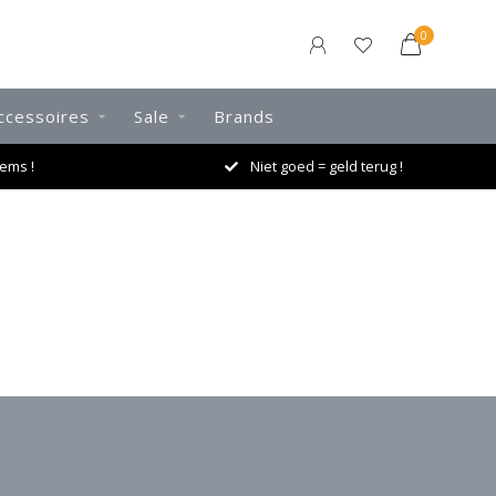
0
ccessoires
Sale
Brands
ems !
Niet goed = geld terug !