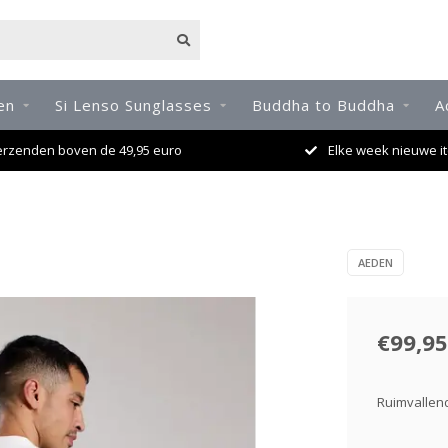
en
Si Lenso Sunglasses
Buddha to Buddha
A
erzenden boven de 49,95 euro
Elke week nieuwe it
AEDEN
€99,95
Ruimvallen