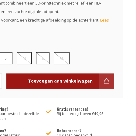
nt combineert een 3D-printtechniek met reliëf, een HD-
en een zachte digitale fotoprint.
 voorkant, een krachtige afbeelding op de achterkant.
Lees
S
M
L
XL
Toevoegen aan winkelwagen
ring!
Gratis verzenden!
uur besteld = dezelfde
Bij besteding boven €49,95
den
den?
Retourneren?
rag retour!
14 dagen bedenktijd