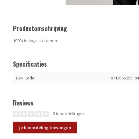
Productomschrijving
100% biologisch katoen.
Specificaties
EAN Code
871956525518
Reviews
0 beoordelingen
Je beoordeling toevoegen