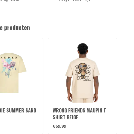
e producten
DIE SUMMER SAND
WRONG FRIENDS MAUPIN T-
SAI
SHIRT BEIGE
RAG
€69,99
€10