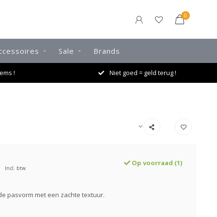
0
ccessoires
Sale
Brands
ems !
Niet goed = geld terug !
Op voorraad (1)
Incl. btw
de pasvorm met een zachte textuur.