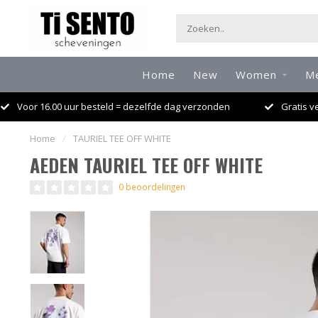
Home
New
Women
M
Voor 16.00 uur besteld = dezelfde dag verzonden
Gratis v
Home
/
TAURIEL TEE OFF WHITE
AEDEN TAURIEL TEE OFF WHITE
0 beoordelingen