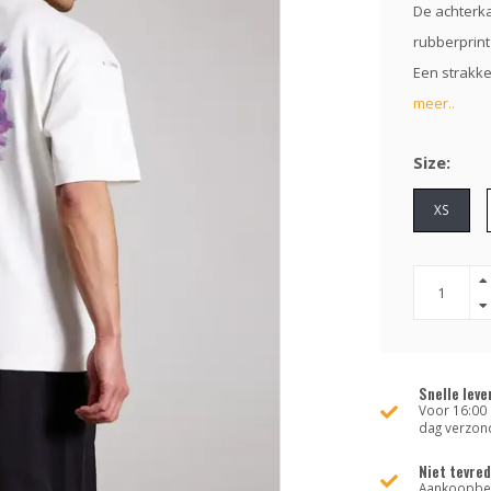
De achterka
rubberprint 
Een strakke
meer..
Size:
XS
Snelle leve
Voor 16:00 
dag verzon
Niet tevre
Aankoopbed