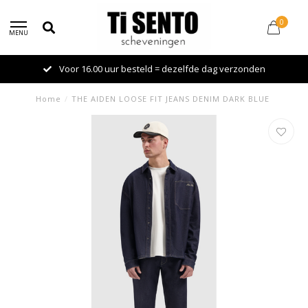
0
MENU
Voor 16.00 uur besteld = dezelfde dag verzonden
Home
/
THE AIDEN LOOSE FIT JEANS DENIM DARK BLUE