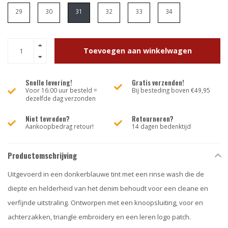
29
30
31
32
33
34
Toevoegen aan winkelwagen
Snelle levering!
Gratis verzenden!
Voor 16:00 uur besteld =
Bij besteding boven €49,95
dezelfde dag verzonden
Niet tevreden?
Retourneren?
Aankoopbedrag retour!
14 dagen bedenktijd
Productomschrijving
Uitgevoerd in een donkerblauwe tint met een rinse wash die de
diepte en helderheid van het denim behoudt voor een cleane en
verfijnde uitstraling. Ontworpen met een knoopsluiting, voor en
achterzakken, triangle embroidery en een leren logo patch.