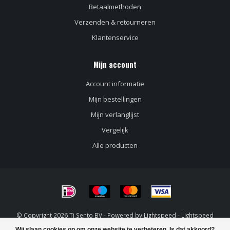
Betaalmethoden
Verzenden & retourneren
Klantenservice
Mijn account
Account informatie
Mijn bestellingen
Mijn verlanglijst
Vergelijk
Alle producten
© Copyright 2026 Ti Sento BV - Powered by
Lightspeed
-
Lightspeed
design
by
Dyvelopment
Wij slaan cookies op om onze website te verbeteren. Is dat akkoord?