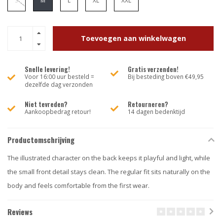
S
M
L
XL
XXL
Toevoegen aan winkelwagen
Snelle levering!
Gratis verzenden!
Voor 16:00 uur besteld =
Bij besteding boven €49,95
dezelfde dag verzonden
Niet tevreden?
Retourneren?
Aankoopbedrag retour!
14 dagen bedenktijd
Productomschrijving
The illustrated character on the back keeps it playful and light, while
the small front detail stays clean. The regular fit sits naturally on the
body and feels comfortable from the first wear.
Reviews