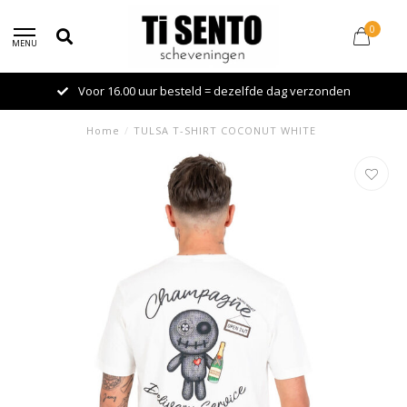
0
MENU
Voor 16.00 uur besteld = dezelfde dag verzonden
Home
/
TULSA T-SHIRT COCONUT WHITE