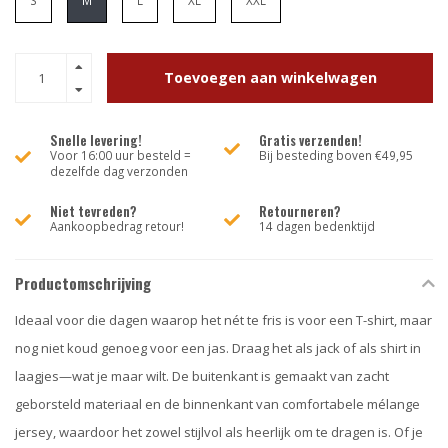
S
M
L
XL
XXL
Toevoegen aan winkelwagen
Snelle levering!
Gratis verzenden!
Voor 16:00 uur besteld =
Bij besteding boven €49,95
dezelfde dag verzonden
Niet tevreden?
Retourneren?
Aankoopbedrag retour!
14 dagen bedenktijd
Productomschrijving
Ideaal voor die dagen waarop het nét te fris is voor een T-shirt, maar
nog niet koud genoeg voor een jas. Draag het als jack of als shirt in
laagjes—wat je maar wilt. De buitenkant is gemaakt van zacht
geborsteld materiaal en de binnenkant van comfortabele mélange
jersey, waardoor het zowel stijlvol als heerlijk om te dragen is. Of je