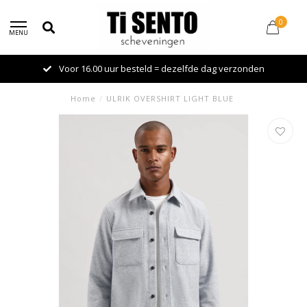
0
MENU
Voor 16.00 uur besteld = dezelfde dag verzonden
Home
/
ULRIK OVERSHIRT LIGHT BLUE