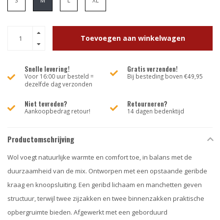
S
M
L
XL
Toevoegen aan winkelwagen
Snelle levering!
Gratis verzenden!
Voor 16:00 uur besteld =
Bij besteding boven €49,95
dezelfde dag verzonden
Niet tevreden?
Retourneren?
Aankoopbedrag retour!
14 dagen bedenktijd
Productomschrijving
Wol voegt natuurlijke warmte en comfort toe, in balans met de
duurzaamheid van de mix. Ontworpen met een opstaande geribde
kraag en knoopsluiting. Een geribd lichaam en manchetten geven
structuur, terwijl twee zijzakken en twee binnenzakken praktische
opbergruimte bieden. Afgewerkt met een geborduurd