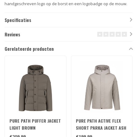
handgeschreven logo op de borst en een logobadge op de mouw.
Specificaties
Reviews
Gerelateerde producten
PURE PATH PUFFER JACKET
PURE PATH ACTIVE FLEX
LIGHT BROWN
SHORT PARKA JACKET ASH
GREY
€209,99
€199,99