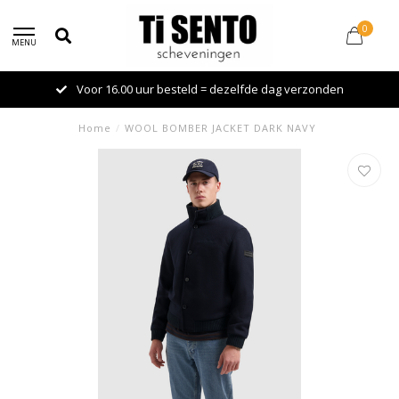
0
MENU
Voor 16.00 uur besteld = dezelfde dag verzonden
Home
/
WOOL BOMBER JACKET DARK NAVY