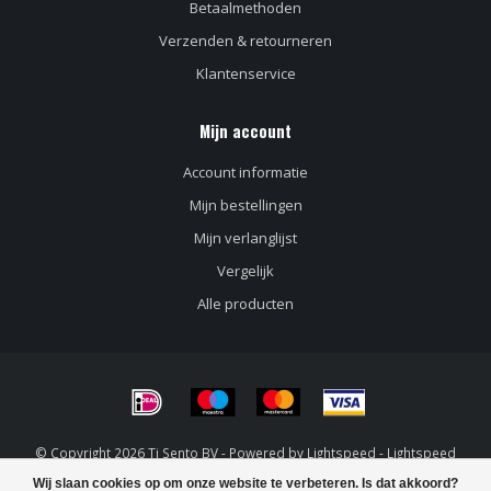
Betaalmethoden
Verzenden & retourneren
Klantenservice
Mijn account
Account informatie
Mijn bestellingen
Mijn verlanglijst
Vergelijk
Alle producten
© Copyright 2026 Ti Sento BV - Powered by
Lightspeed
-
Lightspeed
design
by
Dyvelopment
Wij slaan cookies op om onze website te verbeteren. Is dat akkoord?