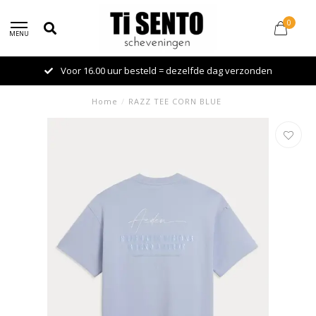
0
MENU
Voor 16.00 uur besteld = dezelfde dag verzonden
Home
/
RAZZ TEE CORN BLUE