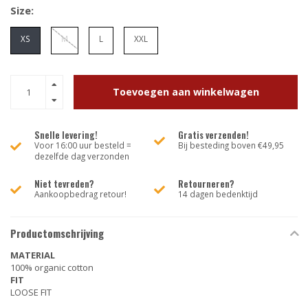
Size:
XS
M
L
XXL
Toevoegen aan winkelwagen
Snelle levering!
Gratis verzenden!
Voor 16:00 uur besteld =
Bij besteding boven €49,95
dezelfde dag verzonden
Niet tevreden?
Retourneren?
Aankoopbedrag retour!
14 dagen bedenktijd
Productomschrijving
MATERIAL
100% organic cotton
FIT
LOOSE FIT